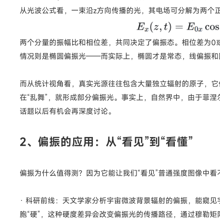
从光波公式看，一束沿z方向传播的光，其电场可分解为两个
两个分量的振幅比和相位差，共同决定了偏振态。相位差为0或
情况则是椭圆偏振光——而实际上，椭圆才是常态，线偏振和
而从统计视角看，真实光源往往包含大量独立辐射的原子，它们
在“乱舞”，就形成部分偏振光。事实上，自然界中，由于菲
话题以后有机会再深度讨论。
2、偏振的应用：从“看见”到“看懂”
偏振为什么值得测？因为它能让我们“看见”普通强度图像中看
· 科研前线：天文学家分析宇宙微波背景辐射的偏振，能窥见
胞“硬”，这种硬度差异会改变偏振光的传播路径，通过穆勒矩