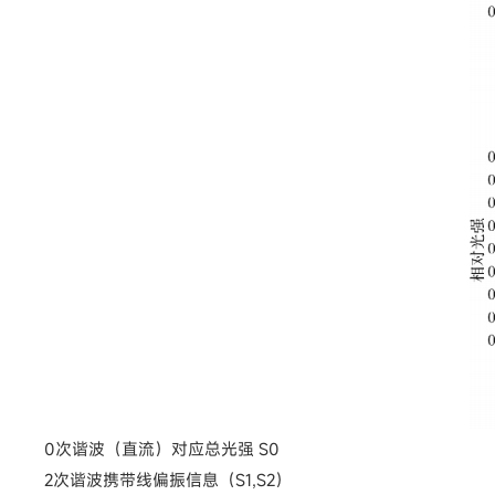
0次谐波（直流）对应总光强 S0
2次谐波携带线偏振信息（S1,S2）