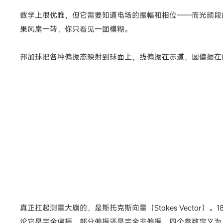
数学上很优雅，但它需要知道电场的振幅和相位——而光频段的
果风扇一转，你只看见一团模糊。
邦加球把各种偏振态映射到球面上，线偏振在赤道，圆偏振在
真正扛起测量大旗的，是斯托克斯向量（Stokes Vecto
论它是完全偏振、部分偏振还是完全非偏振。四个参数定义为