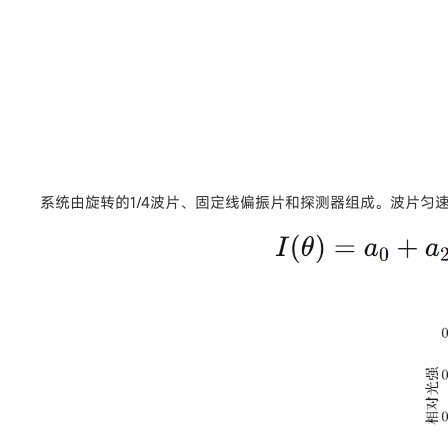
系统由旋转的1/4波片、固定线偏振片和探测器组成。波片匀速